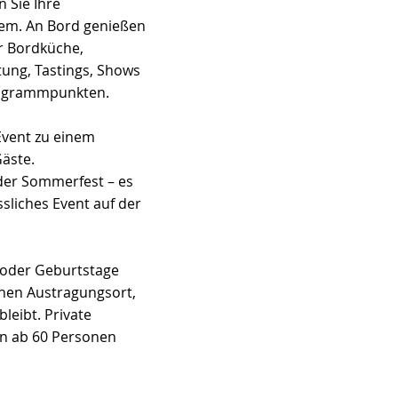
 Sie Ihre
rem. An Bord genießen
er Bordküche,
tung, Tastings, Shows
Programmpunkten.
Event zu einem
Gäste.
der Sommerfest – es
ssliches Event auf der
n oder Geburtstage
chen Austragungsort,
leibt. Private
en ab 60 Personen