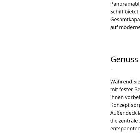
Panoramabli
Schiff biete
Gesamtkapazi
auf moderne
Genuss 
Während Sie 
mit fester B
Ihnen vorbei
Konzept sorg
Außendeck l
die zentrale
entspannten