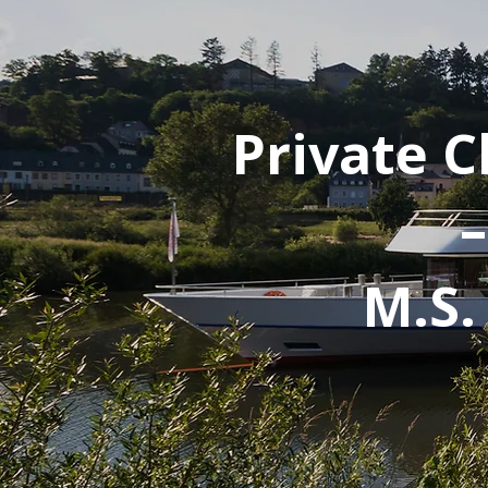
Private C
–
M.S.