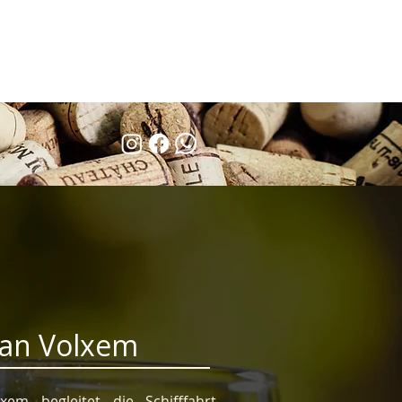
Van Volxem
em begleitet die Schifffahrt –