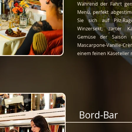
Während der Fahrt gen
Menü, perfekt abgestim
Sie sich auf Pilz-Rag
Winzersekt, zarter Ka
Gemüse der Saison u
Mascarpone-Vanille-C
einem feinen Käseteller 
Bord-Bar