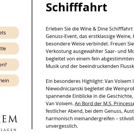
Schifffahrt
Erleben Sie die Wine & Dine Schifffahrt 
ets
Genuss-Event, das erstklassige Weine,
besondere Weise verbindet. Freuen Sie
tle
Verkostung ausgewählter Saar- und M
begleitet von einem fein abgestimmten
en?
Musik und der beeindruckenden Flussku
hein
Ein besonderes Highlight: Van Volxem
Niewodniczanski begleitet die Weinpro
spannende Einblicke in die Geschichte,
Van Volxem.
An Bord der M.S. Princess
festlicher Abend, bei dem Genuss, Au
harmonisch ineinandergreifen – stilvoll
unvergesslich.