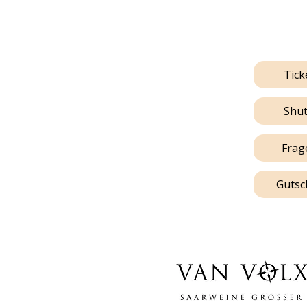
Tick
Shut
Frag
Gutsc