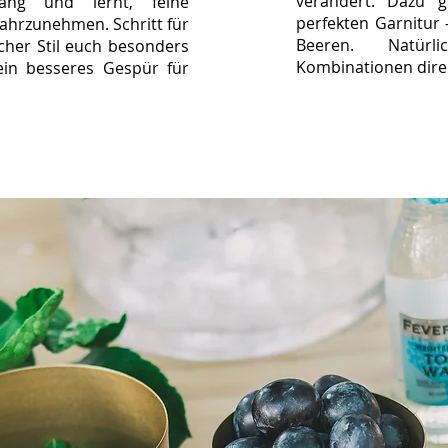
verändert. Dazu g
ng und lernt, feine
perfekten Garnitur 
ahrzunehmen. Schritt für
Beeren. Natür
lcher Stil euch besonders
Kombinationen direk
ein besseres Gespür für