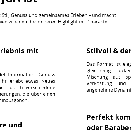
et Stil, Genuss und gemeinsames Erleben – und macht
ied zu einem besonderen Highlight mit Charakter.
lebnis mit
Stilvoll & d
Das Format ist ele
gleichzeitig loc
det Information, Genuss
Mischung aus spa
Ihr erlebt etwas Neues
Verkostung und 
uch durch verschiedene
angenehme Dynamik
nerungen, die über einen
 hinausgehen.
Perfekt kom
ere und
oder Barabe