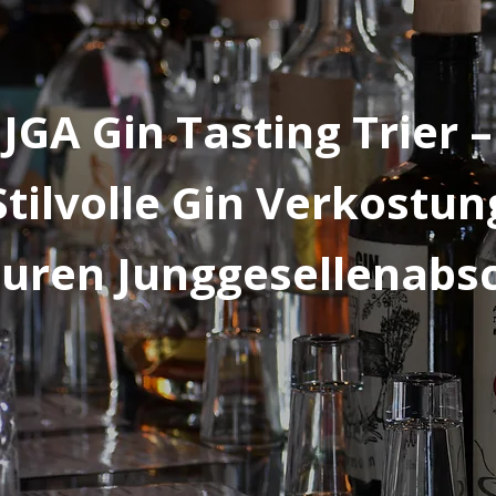
JGA Gin Tasting Trier –
Stilvolle Gin Verkostun
euren Junggesellenabs