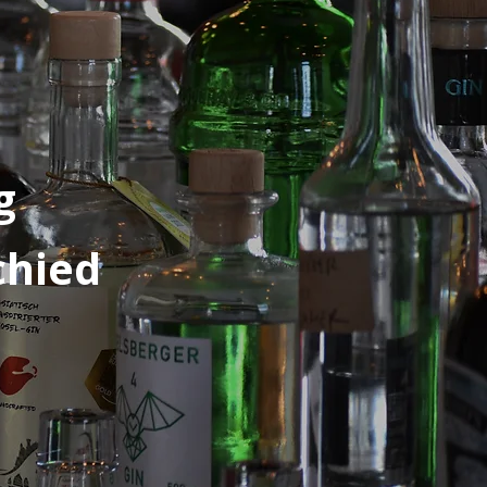
g
chied