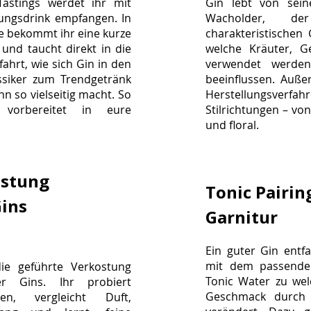
astings werdet ihr mit
Gin lebt von sein
ßungsdrink empfangen. In
Wacholder, d
 bekommt ihr eine kurze
charakteristischen 
 und taucht direkt in die
welche Kräuter, G
fahrt, wie sich Gin in den
verwendet werde
ssiker zum Trendgetränk
beeinflussen. Außer
hn so vielseitig macht. So
Herstellungsverf
 vorbereitet in eure
Stilrichtungen – vo
und floral.
ostung
Tonic Pairin
ins
Garnitur
Ein guter Gin entfa
mit dem passenden
die geführte Verkostung
Tonic Water zu we
er Gins. Ihr probiert
Geschmack durch d
ten, vergleicht Duft,