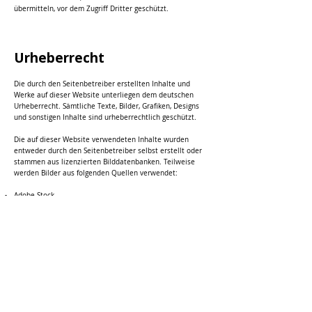
übermitteln, vor dem Zugriff Dritter geschützt.
Urheberrecht
Die durch den Seitenbetreiber erstellten Inhalte und
Werke auf dieser Website unterliegen dem deutschen
Urheberrecht. Sämtliche Texte, Bilder, Grafiken, Designs
und sonstigen Inhalte sind urheberrechtlich geschützt.
Die auf dieser Website verwendeten Inhalte wurden
entweder durch den Seitenbetreiber selbst erstellt oder
stammen aus lizenzierten Bilddatenbanken. Teilweise
werden Bilder aus folgenden Quellen verwendet:
Adobe Stock
Shutterstock
Unsplash
Die Nutzung dieser Bilder erfolgt im Rahmen der
jeweiligen Lizenzbedingungen der Anbieter.
Beiträge Dritter sind als solche gekennzeichnet. Die
Vervielfältigung, Bearbeitung, Verbreitung oder sonstige
Verwendung von Inhalten und Bildern dieser Website
außerhalb der Grenzen des Urheberrechts bedarf der