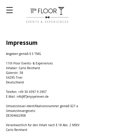
EVENTS & EXPERIENCES
Impressum
Angaben gemäß § 5 TMG
11th Floor Events- & Experiences
Inhaber: Carlo Reinhard
Güterstr. 58
54295 Trier
Deutschland
Telefon:
+49 30 4397 9 2907
E-Mail: info[AT]enjoyeleven.de
Umsatzsteuer-Identifikationsnummer gemäß §27 a
Umsatzsteuergesetz:
DE304662908
Verantwortlich für den Inhalt nach § 18 Abs. 2 MStV:
Carlo Reinhard