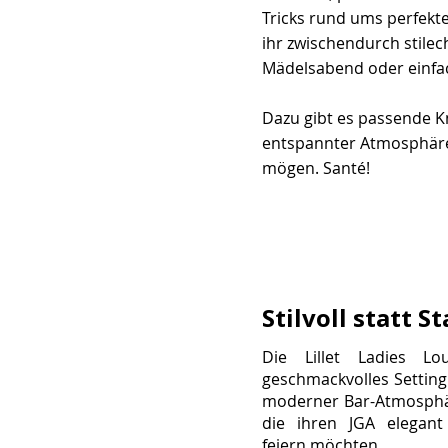
Tricks rund ums perfekte
ihr zwischendurch stilec
Mädelsabend oder einfac
Dazu gibt es passende 
entspannter Atmosphäre. P
mögen. Santé!
Stilvoll statt S
Die Lillet Ladies L
geschmackvolles Setting 
moderner Bar-Atmosphär
die ihren JGA elegant 
feiern möchten.