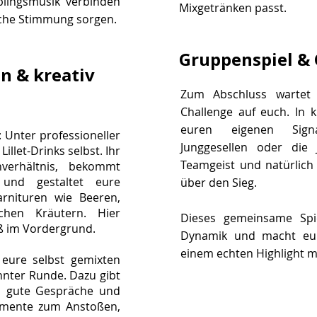
blingsmusik verbinden
Mixgetränken passt.
iche Stimmung sorgen.
Gruppenspiel & 
 & kreativ
Zum Abschluss wartet 
Challenge auf euch. In k
euren eigenen Sign
r: Unter professioneller
Junggesellen oder die Ju
illet-Drinks selbst. Ihr
Teamgeist und natürlic
hverhältnis, bekommt
 und gestaltet eure
über den Sieg.
Garnituren wie Beeren,
schen Kräutern. Hier
Dieses gemeinsame Spie
aß im Vordergrund.
Dynamik und macht eur
einem echten Highlight m
 eure selbst gemixten
annter Runde. Dazu gibt
, gute Gespräche und
omente zum Anstoßen,