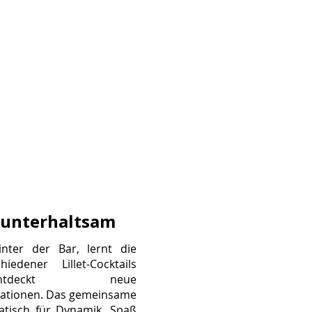
& unterhaltsam
inter der Bar, lernt die
iedener Lillet-Cocktails
deckt neue
tionen. Das gemeinsame
atisch für Dynamik, Spaß