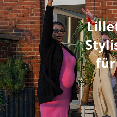
Lill
Styli
fü