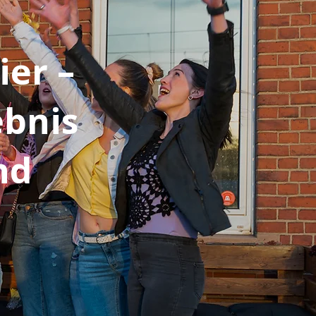
ier –
ebnis
end