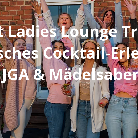
et Ladies Lounge Tr
sches Cocktail-Erl
r JGA & Mädelsab