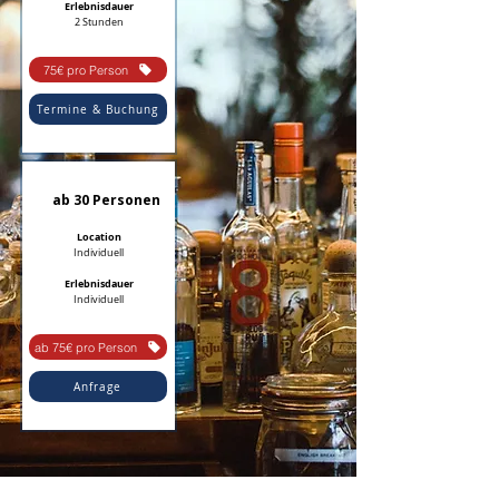
Erlebnisdauer
2 Stunden​
75€ pro Person
Termine & Buchung
ab 30 Personen
Location
Individuell
Erlebnisdauer
Individuell
ab 75€ pro Person
Anfrage