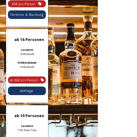
85€ pro Person
Termine & Buchung
ab 16 Personen
Location
Individuell
Erlebnisdauer
Individuell
ab 85€ pro Person
Anfrage
ab 10 Personen
Location
11th Floor Trier​