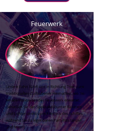
Feuerwerk
Unsere Fahrt führt uns in Richtung Trier, zum
traditionellen Zurlaubener Heimatfest, wo Sie
ein atemberaubendes Feuerwerk erwartet.
Genießen Sie das Spektakel bunter Raketen
und Lichter direkt vom Freideck des Schiffes,
während Sie zu legendären Partyhits tanzen
und feiern!