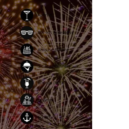
Aperitif
80s 90s Accessoire
Amouse-Bouche
3-Gänge-Dinner
80s 90s Drink
DJ Beats
Schifffahrt