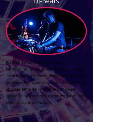
DJ-Beats
Bereiten Sie sich auf die perfekte
Partystimmung vor! DJ Marc Ebeling und sein
Team bringen mit einem mitreißenden Mix aus
groovigen Beats und den besten Hits der 80er
und 90er Jahre die Tanzfläche zum Beben.
Lassen Sie sich von der Energie mitreißen und
feiern Sie bis in die Nacht!