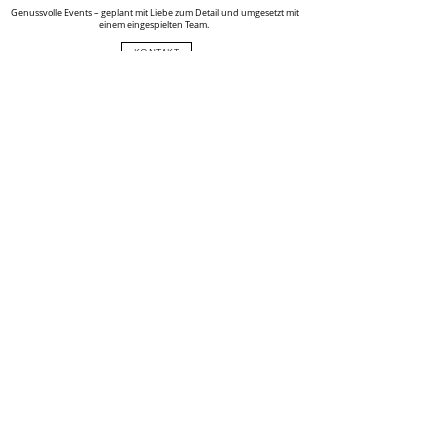
Genussvolle Events – geplant mit Liebe zum Detail und umgesetzt mit
einem eingespielten Team.
KONTAKT
ÜBER UNS
REFERENZEN
Workshops & Tastings
Entdecken Sie Mixkunst und Gin-Vielfalt – Unsere Cocktailkurse und
Tastings entführen Sie in die spannende Bar-Welt.
COCKTAIL WORKSHOPS
COCKTAIL MASTERCLASS
GIN TASTINGS
PRIVATE GRUPPEN
Private Feier
Ob Freundesgruppe, Betriebsausflug, Sommerfest oder
Weihnachtsfeier - Erleben, genießen & feiern Sie mit uns!
RIVER CRUISE - PRIVATE CHARTER