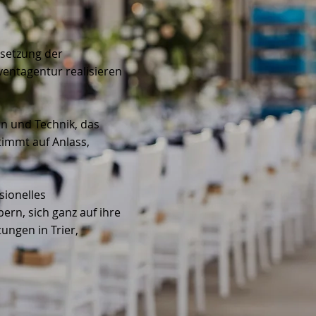
setzung der
ventagentur realisieren
n und Technik, das
timmt auf Anlass,
sionelles
ern, sich ganz auf ihre
ungen in Trier,