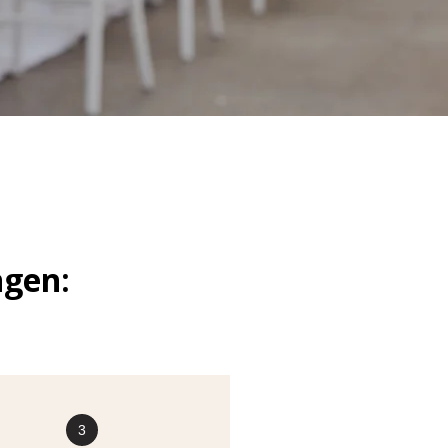
ngen:
3