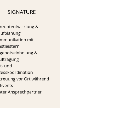
SIGNATURE
onzeptentwicklung &
aufplanung
ommunikation mit
stleistern
ngebotseinholung &
uftragung
it- und
zesskoordination
etreuung vor Ort während
 Events
ester Ansprechpartner