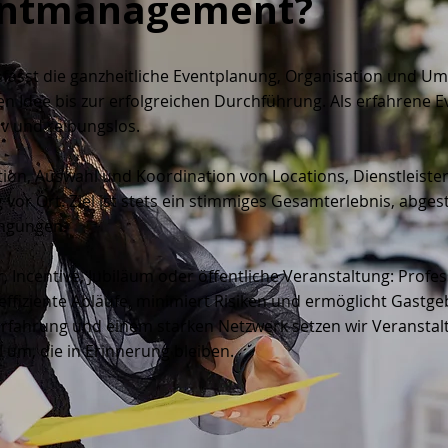
ventmanagement?
sst die ganzheitliche Eventplanung, Organisation und Um
en Idee bis zur erfolgreichen Durchführung. Als erfahrene E
tiv und reibungslos.
on, Auswahl und Koordination von Locations, Dienstleister
 vor Ort. Ziel ist stets ein stimmiges Gesamterlebnis, abges
ngungen.
, Incentive, Jubiläum oder öffentliche Veranstaltung: Profes
fiziente Abläufe, minimiert Risiken und ermöglicht Gastgeb
Erfahrung und einem starken Netzwerk setzen wir Veranstalt
um, die in Erinnerung bleiben.