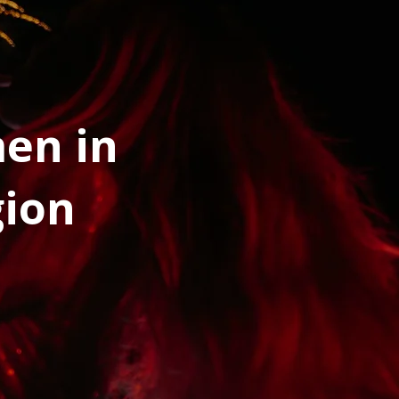
men in
gion