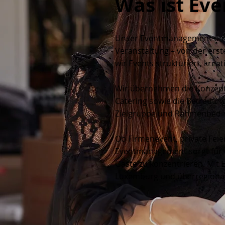
Was ist E
Unser Eventmanagement umfa
Veranstaltung – von der erst
wir Events strukturiert, krea
Wir übernehmen die Konzepti
Catering sowie die Betreuung
Zielgruppe und Rahmenbedi
Ob Firmenevent, private Feier
Eventmanagement sorgt für ef
Gäste zu konzentrieren. Mit 
Luxemburg und überregional 