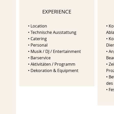
EXPERIENCE
• Location
• K
• Technische Ausstattung
Abl
• Catering
• K
• Personal
Dien
• Musik / DJ / Entertainment
• A
• Barservice
Bea
• Aktivitäten / Programm
• Ze
• Dekoration & Equipment
Pro
• B
des
• F