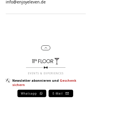
info@enjoyeleven.de
EVENTS & EXPERIENCES
Newsletter abonnieren und
Geschenk
sichern
Whatsapp
E-Mail
11th Floor
Genussvolle Events – geplant mit Liebe zum Detail und umgesetzt mit